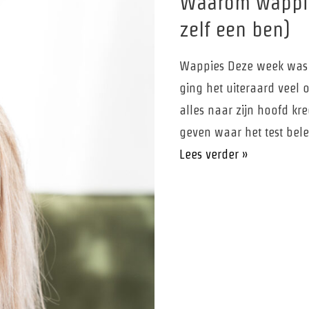
Waarom wappies
zelf een ben)
Wappies Deze week was i
ging het uiteraard veel o
alles naar zijn hoofd k
geven waar het test bel
Waarom
Lees verder »
wappies
idioten
zijn!
(ondanks
dat
ik
er