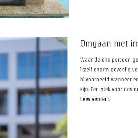
Omgaan met irr
Waar de ene persoon gevo
ikzelf enorm gevoelig voo
bijvoorbeeld wanneer er
zijn. Een plek voor ons 
Omgaan
Lees verder »
met
irritaties
en