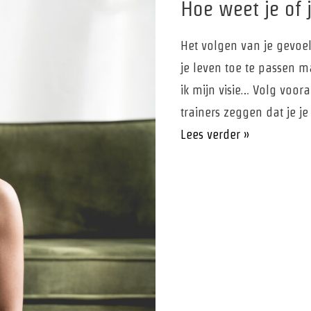
Hoe weet je of 
Het volgen van je gevoel
je leven toe te passen m
ik mijn visie… Volg voora
trainers zeggen dat je je
Hoe
Lees verder »
weet
je
of
je
gevoel
klopt?