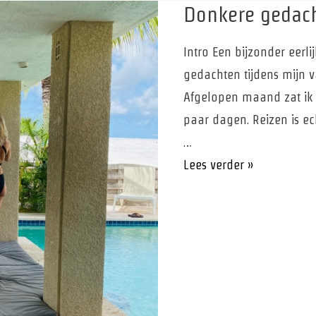
Donkere gedach
Intro Een bijzonder eerl
gedachten tijdens mijn v
Afgelopen maand zat ik 
paar dagen. Reizen is e
…
Donkere
Lees verder »
gedachten
hoe
ga
je
hiermee
om?