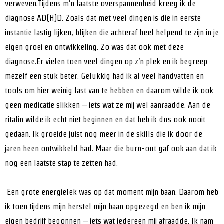
verweven.Tijdens m’n laatste overspannenheid kreeg ik de
diagnose AD(H)D. Zoals dat met veel dingen is die in eerste
instantie lastig lijken, blijken die achteraf heel helpend te zijn in je
eigen groei en ontwikkeling. Zo was dat ook met deze
diagnose.Er vielen toen veel dingen op z’n plek en ik begreep
mezelf een stuk beter. Gelukkig had ik al veel handvatten en
tools om hier weinig last van te hebben en daarom wilde ik ook
geen medicatie slikken – iets wat ze mij wel aanraadde. Aan de
ritalin wilde ik echt niet beginnen en dat heb ik dus ook nooit
gedaan. Ik groeide juist nog meer in de skills die ik door de
jaren heen ontwikkeld had. Maar die burn-out gaf ook aan dat ik
nog een laatste stap te zetten had.
Een grote energielek was op dat moment mijn baan. Daarom heb
ik toen tijdens mijn herstel mijn baan opgezegd en ben ik mijn
eigen bedrijf begonnen – iets wat iedereen mij afraadde. Ik nam