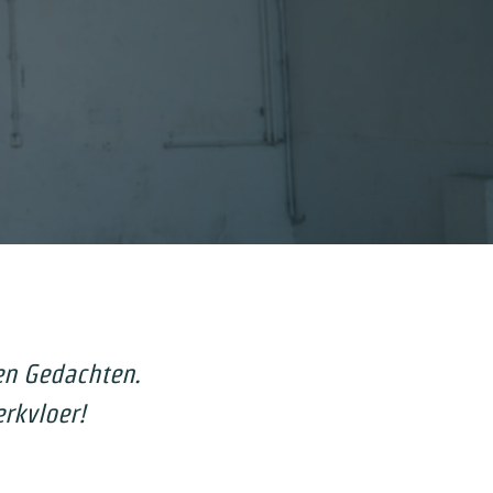
en Gedachten.
erkvloer!