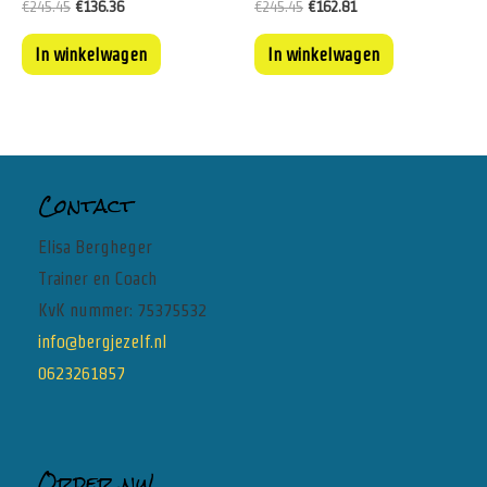
€
245.45
€
136.36
€
245.45
€
162.81
In winkelwagen
In winkelwagen
Contact
Elisa Bergheger
Trainer en Coach
KvK nummer: 75375532
info@bergjezelf.nl
0623261857
Order nu!