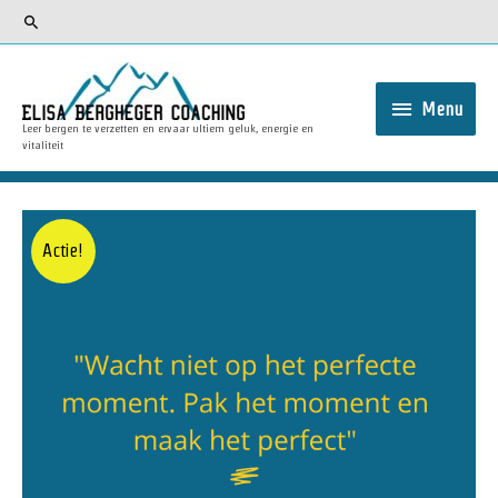
Menu
Leer bergen te verzetten en ervaar ultiem geluk, energie en
vitaliteit
Actie!