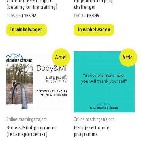
Verbéter jezelf traject
Uit je hoofd in je lijf
(betaling online training)
challenge!
€
245.45
€
135.92
€
80.17
€
38.84
In winkelwagen
In winkelwagen
Actie!
Actie!
Online coachingstraject
Online coachingstraject
Body & Mind programma
Berg jezelf online
(leden sportcenter)
programma