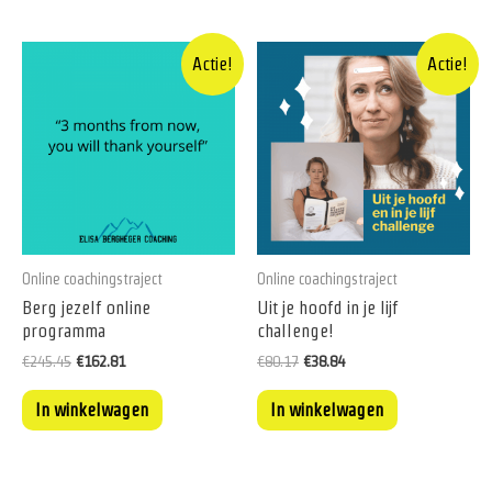
Actie!
Actie!
Online coachingstraject
Online coachingstraject
Berg jezelf online
Uit je hoofd in je lijf
programma
challenge!
€
245.45
€
162.81
€
80.17
€
38.84
In winkelwagen
In winkelwagen