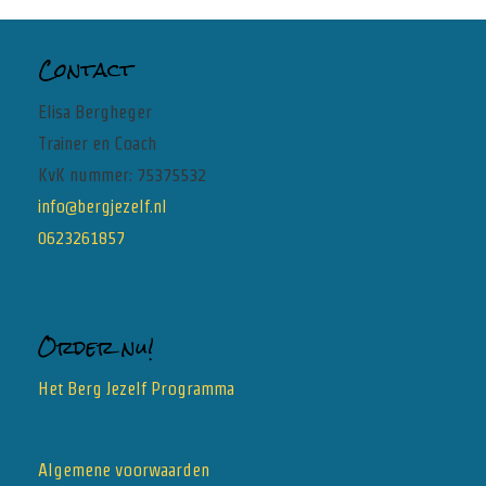
Contact
Elisa Bergheger
Trainer en Coach
KvK nummer: 75375532
info@bergjezelf.nl
0623261857
Order nu!
Het Berg Jezelf Programma
Algemene voorwaarden