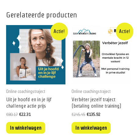
Gerelateerde producten
Actie!
Actie!
Online coachingstraject
Online coachingstraject
Uit je hoofd en in je lijf
Verbéter jezelf traject
challenge actie prijs
(betaling online training)
€
80.17
€
22.31
€
245.45
€
135.92
In winkelwagen
In winkelwagen