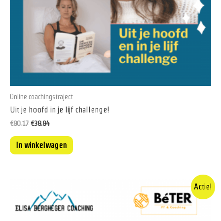
Online coachingstraject
Uit je hoofd in je lijf challenge!
Oorspronkelijke
Huidige
€
80.17
€
38.84
prijs
prijs
was:
is:
In winkelwagen
€80.17.
€38.84.
Actie!