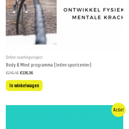
Online coachingstraject
Body & Mind programma (leden sportcenter)
Oorspronkelijke
Huidige
€
245.45
€
136.36
prijs
prijs
was:
is:
In winkelwagen
€245.45.
€136.36.
Actie!