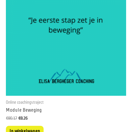
Online coachingstraject
Module Beweging
Oorspronkelijke
Huidige
€
80.17
€
8.26
prijs
prijs
was:
is:
In winkelwagen