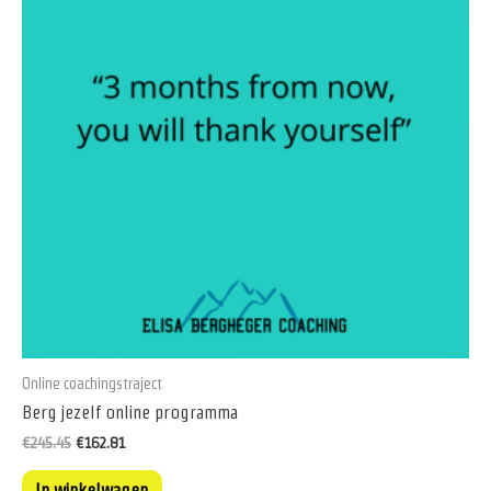
Online coachingstraject
Berg jezelf online programma
Oorspronkelijke
Huidige
€
245.45
€
162.81
prijs
prijs
was:
is:
In winkelwagen