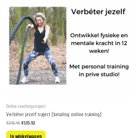
Online coachingstraject
Verbéter jezelf traject (betaling online training)
Oorspronkelijke
Huidige
€
245.45
€
135.92
prijs
prijs
was:
is:
In winkelwagen