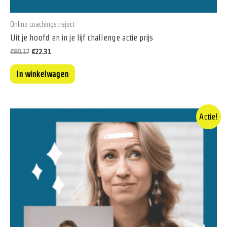
Online coachingstraject
Uit je hoofd en in je lijf challenge actie prijs
Oorspronkelijke
Huidige
€
80.17
€
22.31
prijs
prijs
was:
is:
In winkelwagen
€80.17.
€22.31.
Actie!