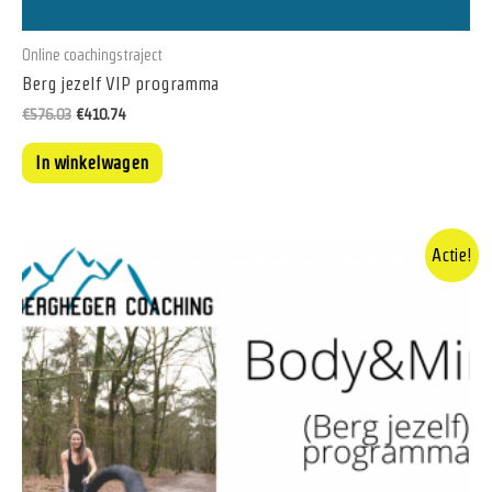
Online coachingstraject
Berg jezelf VIP programma
Oorspronkelijke
Huidige
€
576.03
€
410.74
prijs
prijs
was:
is:
In winkelwagen
€576.03.
€410.74.
Actie!