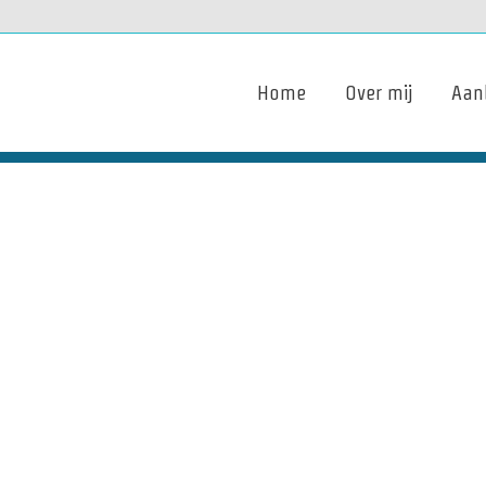
Home
Over mij
Aan
met wie, wat,
Voeg je koptekst hier to