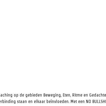
Berg jezelf..
Letterlijk en figuurlijk
aching op de gebieden Beweging, Eten, Ritme en Gedacht
erbinding staan en elkaar beïnvloeden. Met een NO BULLSH