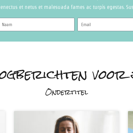
senectus et netus et malesuada fames ac turpis egestas. Su
ogberichten voor 
Ondertitel