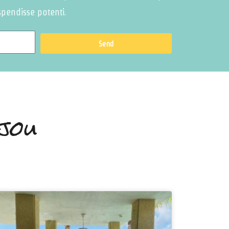
spendisse potenti.
Send
jou