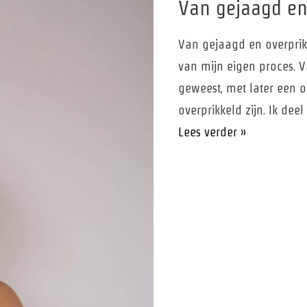
Van gejaagd en
Van gejaagd en overprikk
van mijn eigen proces. V
geweest, met later een 
overprikkeld zijn. Ik dee
Van
Lees verder »
gejaagd
en
overprikkeld
naar
rust
en
energie