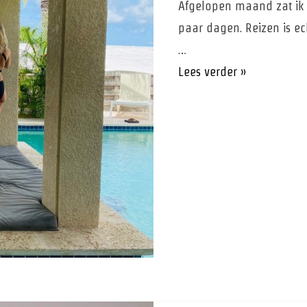
Afgelopen maand zat ik 
paar dagen. Reizen is e
…
Donkere
Lees verder »
gedachten
hoe
ga
je
hiermee
om?