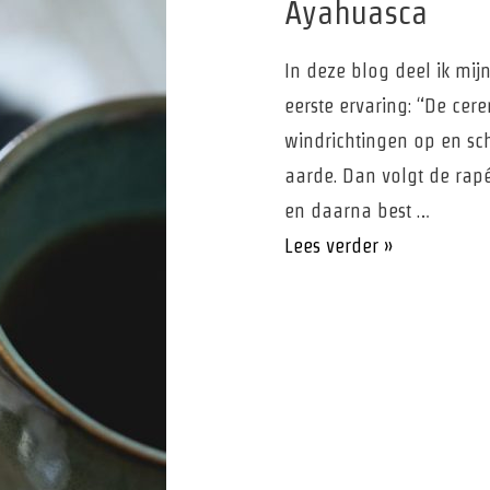
Ayahuasca
In deze blog deel ik mi
eerste ervaring: “De cer
windrichtingen op en sc
aarde. Dan volgt de rapé
en daarna best …
Ayahuasca
Lees verder »