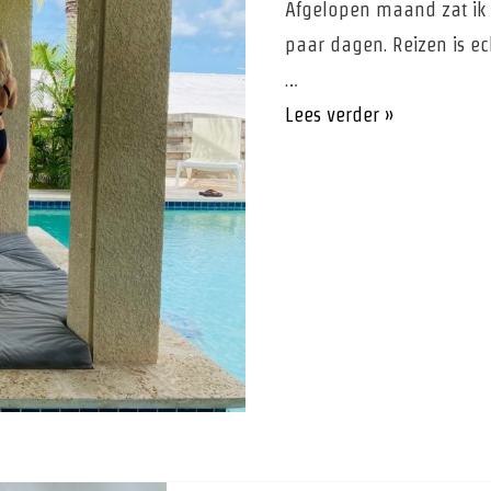
Afgelopen maand zat ik 
paar dagen. Reizen is e
…
Donkere
Lees verder »
gedachten
hoe
ga
je
hiermee
om?