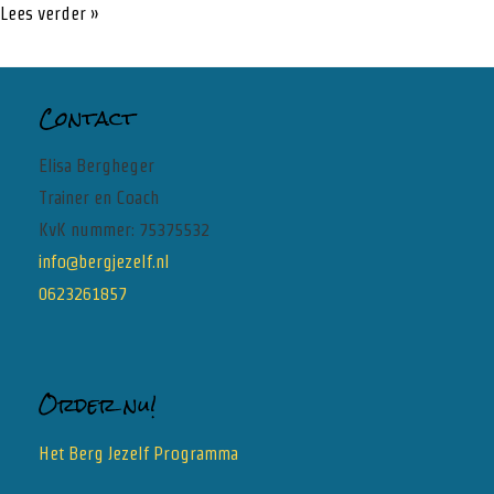
Donkere
Lees verder »
gedachten
hoe
Contact
ga
je
Elisa Bergheger
hiermee
Trainer en Coach
om?
KvK nummer: 75375532
info@bergjezelf.nl
0623261857
Order nu!
Het Berg Jezelf Programma