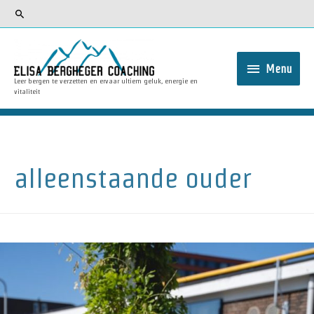
Zoeken
Menu
Menu
Leer bergen te verzetten en ervaar ultiem geluk, energie en
vitaliteit
alleenstaande ouder