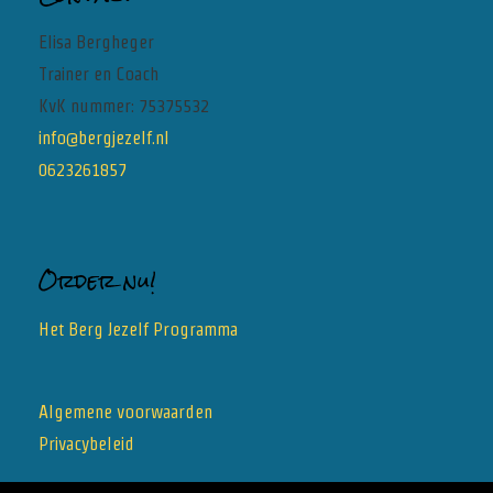
mij!
Elisa Bergheger
Trainer en Coach
KvK nummer: 75375532
info@bergjezelf.nl
0623261857
Order nu!
Het Berg Jezelf Programma
Algemene voorwaarden
Privacybeleid