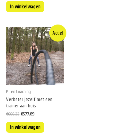
In winkelwagen
Actie!
PT en Coaching
Verbeter jezelf met een
trainer aan huis
€
660.33
€
577.69
In winkelwagen