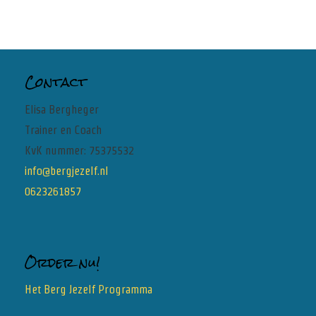
Contact
Elisa Bergheger
Trainer en Coach
KvK nummer: 75375532
info@bergjezelf.nl
0623261857
Order nu!
Het Berg Jezelf Programma