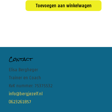
Toevoegen aan winkelwagen
Contact
Elisa Bergheger
Trainer en Coach
KvK nummer: 75375532
info@bergjezelf.nl
0623261857