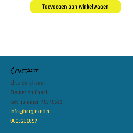
Toevoegen aan winkelwagen
Contact
Elisa Bergheger
Trainer en Coach
KvK nummer: 75375532
info@bergjezelf.nl
0623261857