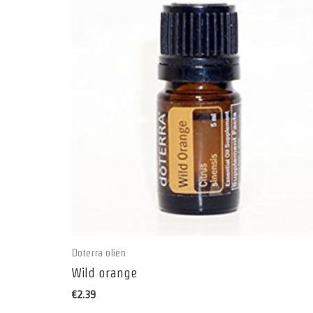
Doterra oliën
Wild orange
€
2.39