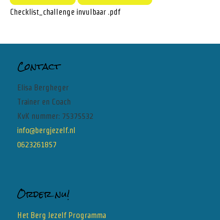
Checklist_challenge invulbaar .pdf
Contact
Elisa Bergheger
Trainer en Coach
KvK nummer: 75375532
info@bergjezelf.nl
0623261857
Order nu!
Het Berg Jezelf Programma