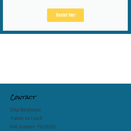
Bestel hier
Contact
Elisa Bergheger
Trainer en Coach
KvK nummer: 75375532