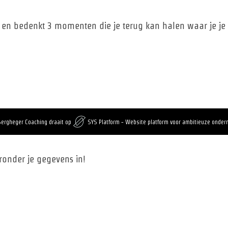
tie en bedenkt 3 momenten die je terug kan halen waar je je
Bergheger Coaching draait op
SYS Platform - Website platform voor ambitieuze onde
eronder je gegevens in!