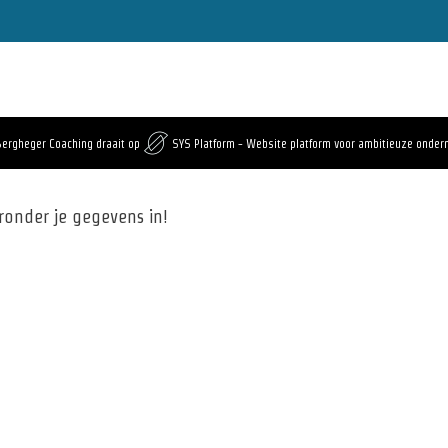
Bergheger Coaching draait op
SYS Platform - Website platform voor ambitieuze onde
eronder je gegevens in!