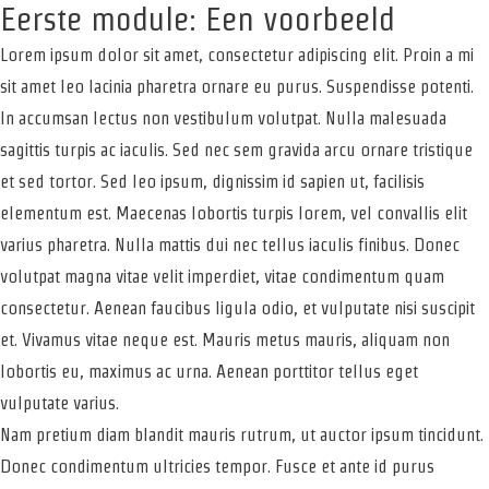
Eerste module: Een voorbeeld
Lorem ipsum dolor sit amet, consectetur adipiscing elit. Proin a mi
sit amet leo lacinia pharetra ornare eu purus. Suspendisse potenti.
In accumsan lectus non vestibulum volutpat. Nulla malesuada
sagittis turpis ac iaculis. Sed nec sem gravida arcu ornare tristique
et sed tortor. Sed leo ipsum, dignissim id sapien ut, facilisis
elementum est. Maecenas lobortis turpis lorem, vel convallis elit
varius pharetra. Nulla mattis dui nec tellus iaculis finibus. Donec
volutpat magna vitae velit imperdiet, vitae condimentum quam
consectetur. Aenean faucibus ligula odio, et vulputate nisi suscipit
et. Vivamus vitae neque est. Mauris metus mauris, aliquam non
lobortis eu, maximus ac urna. Aenean porttitor tellus eget
vulputate varius.
Nam pretium diam blandit mauris rutrum, ut auctor ipsum tincidunt.
Donec condimentum ultricies tempor. Fusce et ante id purus